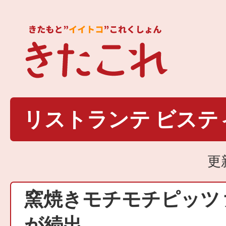
リストランテ ビステ
更
窯焼きモチモチピッツ
が続出