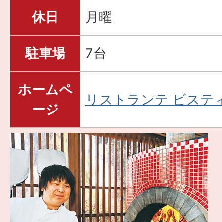
休日
月曜
駐車場
7台
ホームペ
リストランテ ビステ
ージ