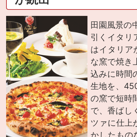
田園風景の
引くイタリ
はイタリア
な窯で焼き
込みに時間
生地を、4
の窯で短時
で、香ばし
ツァに仕上
かしたもの