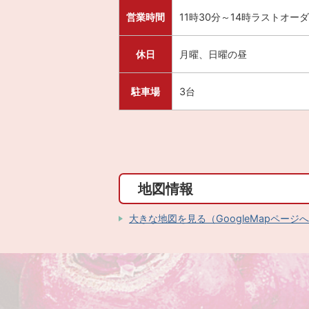
営業時間
11時30分～14時ラストオー
休日
月曜、日曜の昼
駐車場
3台
地図情報
大きな地図を見る（GoogleMapページ