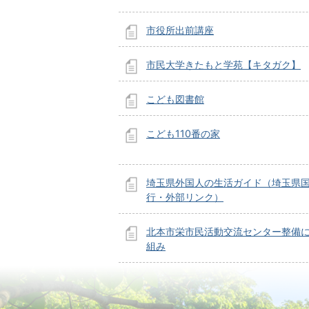
市役所出前講座
市民大学きたもと学苑【キタガク】
こども図書館
こども110番の家
埼玉県外国人の生活ガイド（埼玉県
行・外部リンク）
北本市栄市民活動交流センター整備
組み