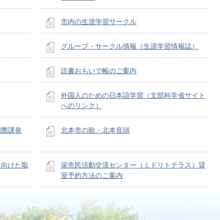
市内の生涯学習サークル
グループ・サークル情報（生涯学習情報誌）
読書おもいで帳のご案内
外国人のための日本語学習（文部科学省サイト
へのリンク）
国際課発
北本市の歌・北本音頭
に向けた取
栄市民活動交流センター（ミドリトテラス）貸
室予約方法のご案内