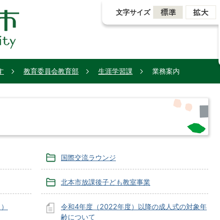
文字サイズ
す
教育委員会教育部
生涯学習課
業務案内
国際交流ラウンジ
北本市放課後子ども教室事業
ク）
令和4年度（2022年度）以降の成人式の対象年
齢について