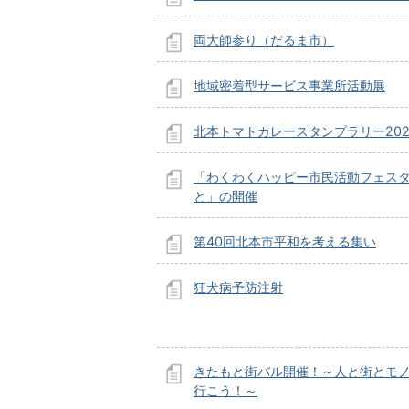
両大師参り（だるま市）
地域密着型サービス事業所活動展
北本トマトカレースタンプラリー202
「わくわくハッピー市民活動フェスタ
と」の開催
第40回北本市平和を考える集い
狂犬病予防注射
きたもと街バル開催！～人と街とモ
行こう！～