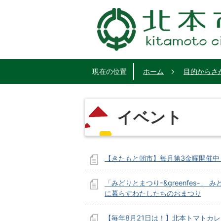
現在の位置
ホーム
目的からさ
イベント
【きたもと朝市】毎月第3金曜開催中
「みどりとまつり-&greenfes-」 
に暮らすわたしたちのおまつり
【毎年8月21日は！】北本トマトカ