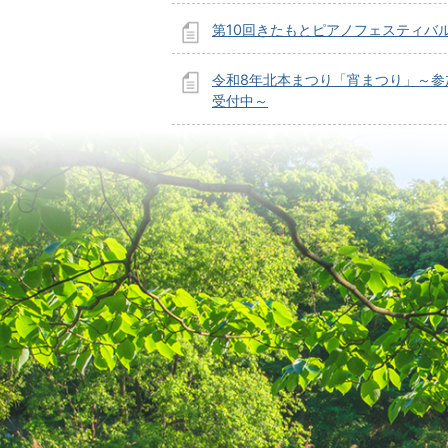
第10回きたもとピアノフェスティバ
令和8年北本まつり「宵まつり」～参
受付中～