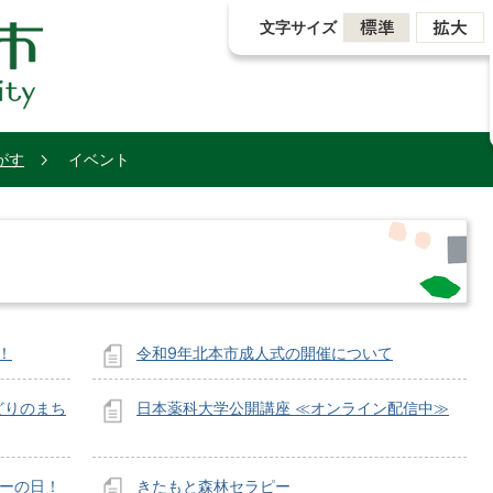
文字サイズ
がす
イベント
！
令和9年北本市成人式の開催について
みどりのまち
日本薬科大学公開講座 ≪オンライン配信中≫
レーの日！
きたもと森林セラピー