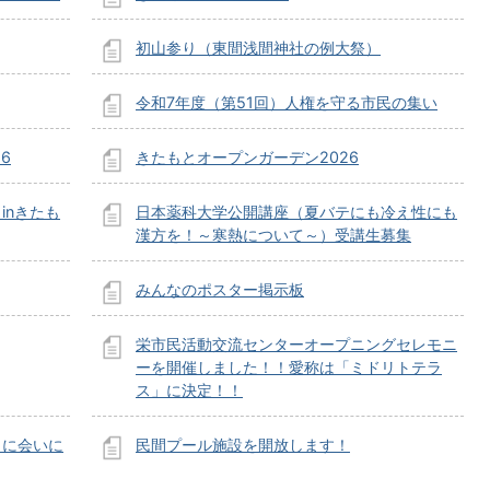
初山参り（東間浅間神社の例大祭）
令和7年度（第51回）人権を守る市民の集い
6
きたもとオープンガーデン2026
inきたも
日本薬科大学公開講座（夏バテにも冷え性にも
漢方を！～寒熱について～）受講生募集
みんなのポスター掲示板
栄市民活動交流センターオープニングセレモニ
ーを開催しました！！愛称は「ミドリトテラ
ス」に決定！！
ノに会いに
民間プール施設を開放します！