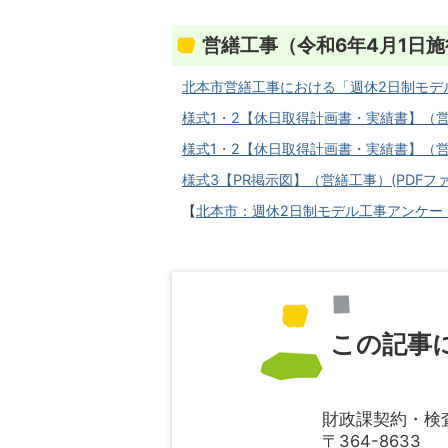
営繕工事（令和6年4月1日施
北本市営繕工事における「週休2日制モデル工事
様式1・2【休日取得計画書・実績書】（営繕工
様式1・2【休日取得計画書・実績書】（営繕工事
様式3【PR掲示図】（営繕工事）(PDFファイ
【
北本市：週休2日制モデル工事アンケート】（
この記事
財政課契約・検
〒364-8633