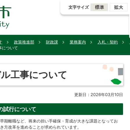
文字サイズ
す
政策推進部
財政課
業務案内
入札・契約
事について
デル工事について
更新日：2026年03月10日
の試行について
早期離職など、将来の担い手確保・育成が大きな課題となってお
き方改革を進めることが求められています。