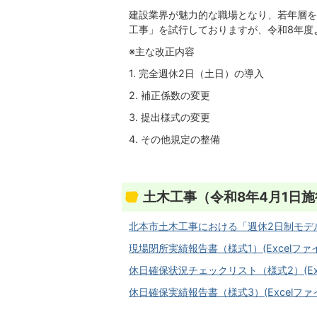
建設業界が魅力的な職場となり、若年層を
工事」を試行しておりますが、令和8年度
※主な改正内容
1. 完全週休2日（土日）の導入
2. 補正係数の変更
3. 提出様式の変更
4. その他規定の整備
土木工事（令和8年4月1日施
北本市土木工事における「週休2日制モデル工
現場閉所実績報告書（様式1）(Excelファイル
休日確保状況チェックリスト（様式2）(Exce
休日確保実績報告書（様式3）(Excelファイル