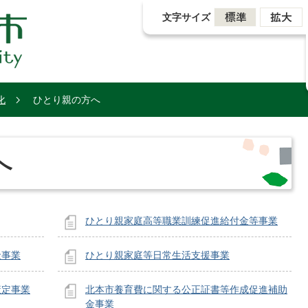
文字サイズ
化
ひとり親の方へ
へ
ひとり親家庭高等職業訓練促進給付金等事業
金事業
ひとり親家庭等日常生活支援事業
策定事業
北本市養育費に関する公正証書等作成促進補助
金事業