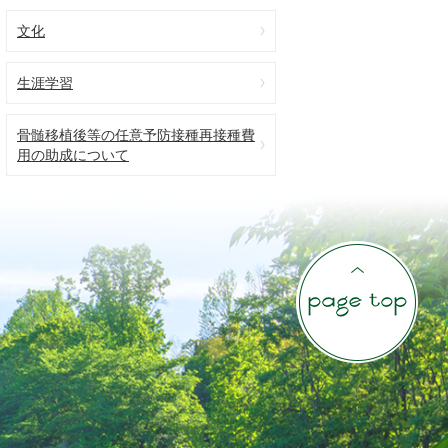
文化
生涯学習
骨髄移植後等の任意予防接種再接種費
用の助成について