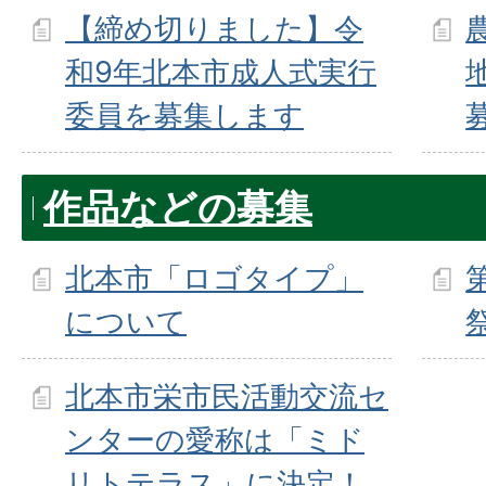
【締め切りました】令
和9年北本市成人式実行
委員を募集します
作品などの募集
北本市「ロゴタイプ」
について
北本市栄市民活動交流セ
ンターの愛称は「ミド
リトテラス」に決定！