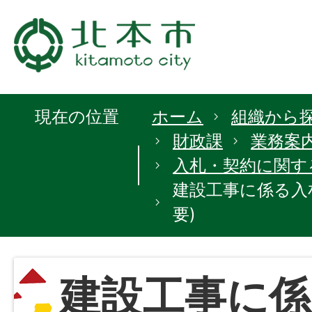
現在の位置
ホーム
組織から
財政課
業務案
入札・契約に関す
建設工事に係る入
要)
建設工事に係