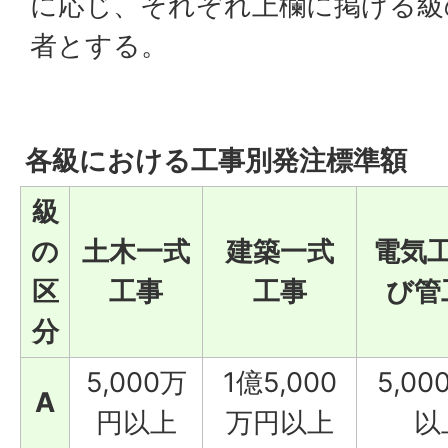
に応じ、それぞれ上欄に掲げる級
者とする。
各級における工事別発注標準額
級
の
土木一式
建築一式
電気
区
工事
工事
び管
分
5,000万
1億5,000
5,0
A
円以上
万円以上
以